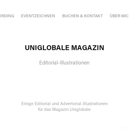
ORDING
EVENTZEICHNEN
BUCHEN & KONTAKT
ÜBER MI
UNIGLOBALE MAGAZIN
Editorial-Illustrationen
Einige Editorial und Advertorial-Illustrationen
für das Magazin Uniglobale